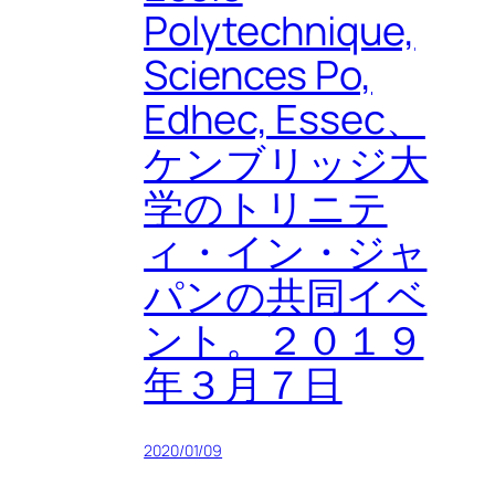
Polytechnique,
Sciences Po,
Edhec, Essec、
ケンブリッジ大
学のトリニテ
ィ・イン・ジャ
パンの共同イベ
ント。２０１９
年３月７日
2020/01/09