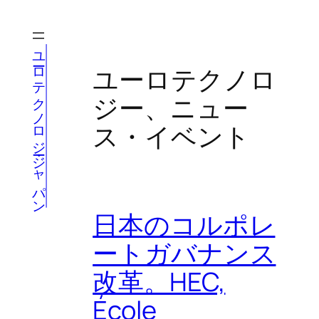
内
容
を
ユーロテクノロジー・ジャパン
ス
ユーロテクノロ
キ
ジー、ニュー
ッ
プ
ス・イベント
日本のコルポレ
ートガバナンス
改革。HEC,
École