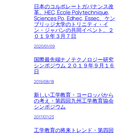
日本のコルポレートガバナンス改
革。HEC, École Polytechnique,
Sciences Po, Edhec, Essec、ケン
ブリッジ大学のトリニティ・イ
ン・ジャパンの共同イベント。２
０１９年３月７日
2020/01/09
国際最先端ナノテクノロジー研究
シンポジウム ２０１９年９月１６
日
2019/08/18
新しい工学教育・ヨーロッパから
の考え・第四回九州工学教育協会
シンポジウム
2017/07/23
工学教育の将来トレンド・第四回