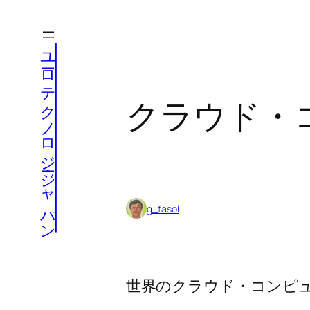
内
容
ユーロテクノロジー・ジャパン
を
ス
キ
クラウド・
ッ
プ
g_fasol
世界のクラウド・コンピュ