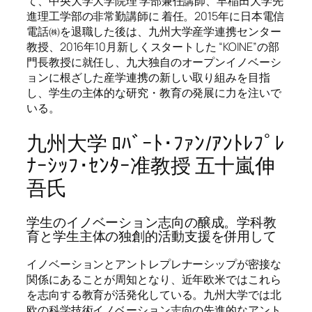
て、中央大学大学院理 学部兼任講師、早稲田大学先
進理工学部の非常勤講師に 着任。2015年に日本電信
電話㈱を退職した後は、九州大学産学連携センター
教授、2016年10月新しくスタートした “KOINE”の部
門長教授に就任し、九大独自のオープンイノベーシ
ョンに根ざした産学連携の新しい取り組みを目指
し、学生の主体的な研究・教育の発展に力を注いで
いる。
九州大学 ﾛﾊﾞｰﾄ･ﾌｧﾝ/ｱﾝﾄﾚﾌﾟﾚ
ﾅｰｼｯﾌ･ｾﾝﾀｰ准教授 五十嵐伸
吾氏
学生のイノベーション志向の醸成。学科教
育と学生主体の独創的活動支援を併用して
イノベーションとアントレプレナーシップが密接な
関係にあることが周知となり、近年欧米ではこれら
を志向する教育が活発化している。九州大学では北
欧の科学技術イノベーション志向の先進的なアント