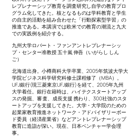
レプレナーシップ教育を調査研究し自学の教育プロ
グラム化してきた。核となるものは学科教育と学生
の自主的活動を組み合わせた「行動探索型学習」の
推進である。本講演では欧米での教育の潮流と九大
での実践例を紹介する。
九州大学ロバート・ファンアントレプレナーシッ
プ・センター准教授 五十嵐 伸吾（いがらし しん
ご）
北海道出身。小樽商科大学卒業、2005年筑波大学大
学院ビジネス科学研究科修士課程修了（MBA）。
UFJ銀行(現三菱東京UFJ銀行)を経て、2005年九州
大学着任。銀行在籍時は、ハイテクスタートアップ
スの発掘、審 査、成長支援 携わり、300社強のスタ
ートアップを支援してきた。大学・大学院のための
起業家教育推進ネットワーク・アドバイザリーボー
ド委員（経済産業省）などアントレプレナーシップ
教育に造詣が深い。現在、日本ベンチャー学会理
事。