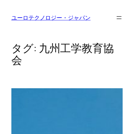
内
容
ユーロテクノロジー・ジャパン
を
ス
キ
ッ
タグ:
九州工学教育協
プ
会