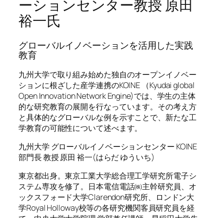
ーションセンター教授 原田
裕一氏
グローバルイノベーションを活用した実践
教育
九州大学で取り組み始めた独自のオープンイノベー
ションに根ざした産学連携のKOINE （Kyudai global
Open Innovation Network Engine)では、学生の主体
的な研究教育の展開を行なっています。その考え方
と具体的なグローバルな例を示すことで、新たな工
学教育の可能性について述べます。
九州大学 グローバルイノベーションセンター KOINE
部門長 教授 原田 裕一(はらだ ゆういち)
東京都出身。東京工業大学総合理工学研究所電子シ
ステム専攻を修了。日本電信電話㈱主幹研究員、オ
ックスフォード大学Clarendon研究所、ロンドン大
学Royal Holloway校等の各研究機関客員研究員を経