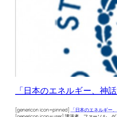
「日本のエネルギー、神話
[genericon icon=pinned]
「日本のエネルギー
[genericon icon=user] 講演者 ファーソル