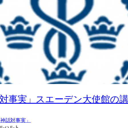
対事実」スエーデン大使館の
、神話対事実」
 ゲルハルト